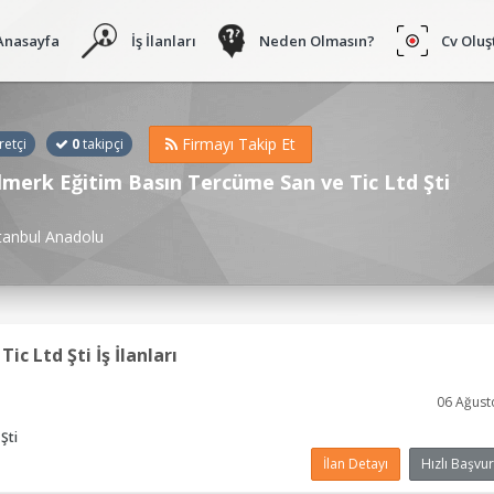
Anasayfa
İş İlanları
Neden Olmasın?
Cv Oluş
Firmayı Takip Et
retçi
0
takipçi
merk Eğitim Basın Tercüme San ve Tic Ltd Şti
tanbul Anadolu
c Ltd Şti İş İlanları
06 Ağust
Şti
İlan Detayı
Hızlı Başvur