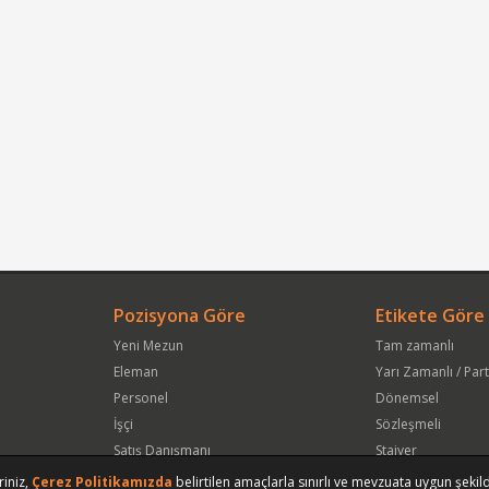
Pozisyona Göre
Etikete Göre
Yeni Mezun
Tam zamanlı
Eleman
Yarı Zamanlı / Par
Personel
Dönemsel
İşçi
Sözleşmeli
Satış Danışmanı
Stajyer
Öğrenci
Freelance
riniz,
Çerez Politikamızda
belirtilen amaçlarla sınırlı ve mevzuata uygun şekild