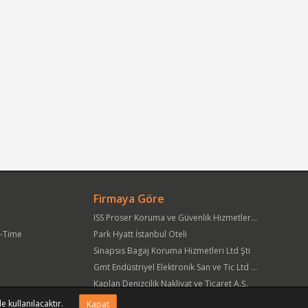
Firmaya Göre
ISS Proser Koruma ve Güvenlik Hizmetleri A.Ş.
t-Time
Park Hyatt İstanbul Oteli
Sinapsis Bagaj Koruma Hizmetleri Ltd Şti
Gmt Endüstriyel Elektronik San ve Tic Ltd Şti
Kaplan Denizcilik Nakliyat ve Ticaret A.Ş.
Yöre Süt Ürünleri Gıda ve İnşaat Pazarlama San Tic A.Ş.
e kullanılacaktır.
Kapat