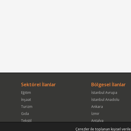
Sektörel İlanlar
Bölgesel İlanlar
Eğitim
İstanbul Avrupa
İnşaat
İstanbul Anadolu
Turizm
Ankara
Gıda
İzmir
Tekstil
Antalya
Hizmet / İşletme Servisi
Kocaeli
Çerezler ile toplanan kişisel verile