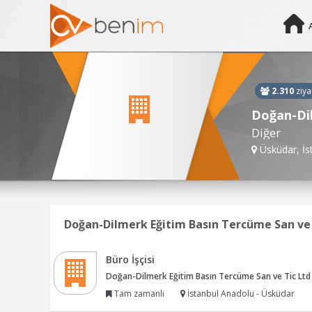
2.310
ziya
Doğan-Dil
Diğer
Üsküdar, İs
Doğan-Dilmerk Eğitim Basın Tercüme San ve Ti
Büro İşçisi
Doğan-Dilmerk Eğitim Basın Tercüme San ve Tic Ltd 
Tam zamanlı
İstanbul Anadolu - Üsküdar