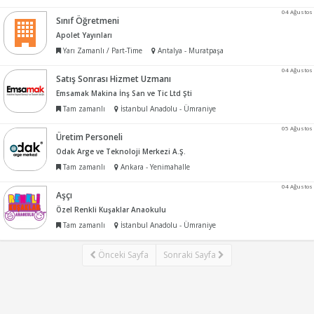
04 Ağustos
Sınıf Öğretmeni
Apolet Yayınları
Yarı Zamanlı / Part-Time
Antalya - Muratpaşa
04 Ağustos
Satış Sonrası Hizmet Uzmanı
Emsamak Makina İnş San ve Tic Ltd Şti
Tam zamanlı
İstanbul Anadolu - Ümraniye
05 Ağustos
Üretim Personeli
Odak Arge ve Teknoloji Merkezi A.Ş.
Tam zamanlı
Ankara - Yenimahalle
04 Ağustos
Aşçı
Özel Renkli Kuşaklar Anaokulu
Tam zamanlı
İstanbul Anadolu - Ümraniye
Önceki Sayfa
Sonraki Sayfa