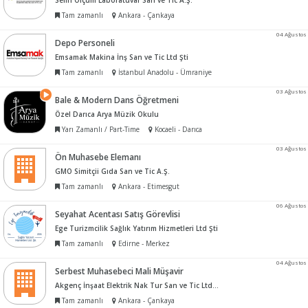
Selin Ölçüm Laboratuvar San ve Tic A.Ş.
Tam zamanlı
Ankara - Çankaya
04 Ağustos
Depo Personeli
Emsamak Makina İnş San ve Tic Ltd Şti
Tam zamanlı
İstanbul Anadolu - Ümraniye
03 Ağustos
Bale & Modern Dans Öğretmeni
Özel Darıca Arya Müzik Okulu
Yarı Zamanlı / Part-Time
Kocaeli - Darıca
03 Ağustos
Ön Muhasebe Elemanı
GMO Simitçii Gıda San ve Tic A.Ş.
Tam zamanlı
Ankara - Etimesgut
06 Ağustos
Seyahat Acentası Satış Görevlisi
Ege Turizmcilik Sağlık Yatırım Hizmetleri Ltd Şti
Tam zamanlı
Edirne - Merkez
04 Ağustos
Serbest Muhasebeci Mali Müşavir
Akgenç İnşaat Elektrik Nak Tur San ve Tic Ltd Şti
Tam zamanlı
Ankara - Çankaya