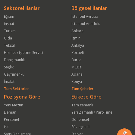
Sektörel İlanlar
Bölgesel İlanlar
Eğitim
İstanbul Avrupa
İnşaat
İstanbul Anadolu
Turizm
Ankara
Gıda
İzmir
Tekstil
Antalya
Hizmet / İşletme Servisi
Kocaeli
Danışmanlık
Bursa
Sağlık
Muğla
Gayrimenkul
Adana
İmalat
Konya
Tüm Sektörler
Tüm Şehirler
Pozisyona Göre
Etikete Göre
Yeni Mezun
Tam zamanlı
Eleman
Yarı Zamanlı / Part-Time
Personel
Dönemsel
İşçi
Sözleşmeli
Satış Danışmanı
Stajyer