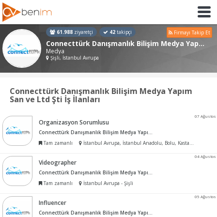
61.988
ziyaretçi
42
takipçi
Firmayı Takip Et
Connecttürk Danışmanlık Bilişim Medya Yapım San ve Ltd Şti
Medya
Şişli, İstanbul Avrupa
Connecttürk Danışmanlık Bilişim Medya Yapım
San ve Ltd Şti İş İlanları
07 Ağustos
Organizasyon Sorumlusu
Connecttürk Danışmanlık Bilişim Medya Yapım San ve Ltd Şti
Tam zamanlı
İstanbul Avrupa, İstanbul Anadolu, Bolu, Kastamonu
04 Ağustos
Videographer
Connecttürk Danışmanlık Bilişim Medya Yapım San ve Ltd Şti
Tam zamanlı
İstanbul Avrupa - Şişli
05 Ağustos
Influencer
Connecttürk Danışmanlık Bilişim Medya Yapım San ve Ltd Şti