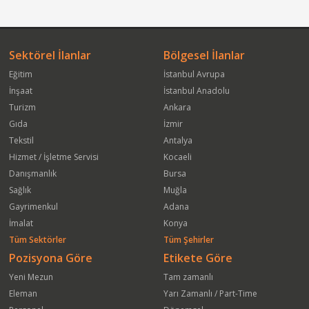
Sektörel İlanlar
Bölgesel İlanlar
Eğitim
İstanbul Avrupa
İnşaat
İstanbul Anadolu
Turizm
Ankara
Gıda
İzmir
Tekstil
Antalya
Hizmet / İşletme Servisi
Kocaeli
Danışmanlık
Bursa
Sağlık
Muğla
Gayrimenkul
Adana
İmalat
Konya
Tüm Sektörler
Tüm Şehirler
Pozisyona Göre
Etikete Göre
Yeni Mezun
Tam zamanlı
Eleman
Yarı Zamanlı / Part-Time