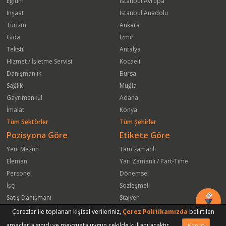
Eğitim
İstanbul Avrupa
İnşaat
İstanbul Anadolu
Turizm
Ankara
Gıda
İzmir
Tekstil
Antalya
Hizmet / İşletme Servisi
Kocaeli
Danışmanlık
Bursa
Sağlık
Muğla
Gayrimenkul
Adana
İmalat
Konya
Tüm Sektörler
Tüm Şehirler
Pozisyona Göre
Etikete Göre
Yeni Mezun
Tam zamanlı
Eleman
Yarı Zamanlı / Part-Time
Personel
Dönemsel
İşçi
Sözleşmeli
Satış Danışmanı
Stajyer
Öğrenci
Freelance
Çerezler ile toplanan kişisel verileriniz,
Çerez Politikamızda
belirtilen
Satış Elemanı
Yeni Mezun
amaçlarla sınırlı ve mevzuata uygun şekilde kullanılacaktır.
Kapat