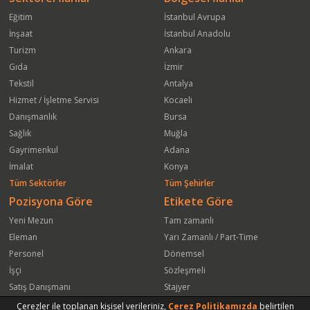
Eğitim
İstanbul Avrupa
İnşaat
İstanbul Anadolu
Turizm
Ankara
Gıda
İzmir
Tekstil
Antalya
Hizmet / İşletme Servisi
Kocaeli
Danışmanlık
Bursa
Sağlık
Muğla
Gayrimenkul
Adana
İmalat
Konya
Tüm Sektörler
Tüm Şehirler
Pozisyona Göre
Etikete Göre
Yeni Mezun
Tam zamanlı
Eleman
Yarı Zamanlı / Part-Time
Personel
Dönemsel
İşçi
Sözleşmeli
Satış Danışmanı
Stajyer
Öğrenci
Freelance
Çerezler ile toplanan kişisel verileriniz,
Çerez Politikamızda
belirtilen