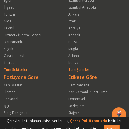
Eğitim
İstanbul Avrupa
İnşaat
İstanbul Anadolu
Turizm
Ankara
Gıda
İzmir
Tekstil
Antalya
Hizmet / İşletme Servisi
Kocaeli
Danışmanlık
Bursa
Sağlık
Muğla
Gayrimenkul
Adana
İmalat
Konya
Tüm Sektörler
Tüm Şehirler
Pozisyona Göre
Etikete Göre
Yeni Mezun
Tam zamanlı
Eleman
Yarı Zamanlı / Part-Time
Personel
Dönemsel
İşçi
Sözleşmeli
Satış Danışmanı
Stajyer
Öğrenci
Freelance
Çerezler ile toplanan kişisel verileriniz,
Çerez Politikamızda
belirtilen
Satış Elemanı
Yeni Mezun
amaçlarla sınırlı ve mevzuata uygun şekilde kullanılacaktır.
Kapat