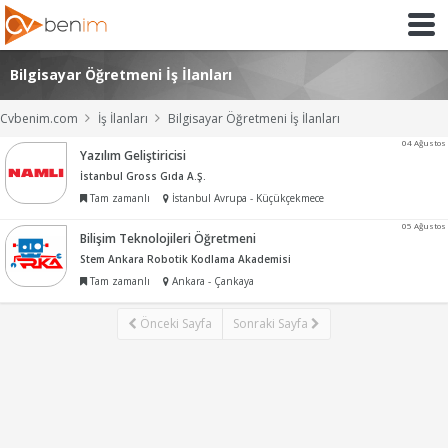
Bilgisayar Öğretmeni İş İlanları
Cvbenim.com
İş İlanları
Bilgisayar Öğretmeni İş İlanları
04 Ağustos
Yazılım Geliştiricisi
İstanbul Gross Gıda A.Ş.
Tam zamanlı
İstanbul Avrupa - Küçükçekmece
05 Ağustos
Bilişim Teknolojileri Öğretmeni
Stem Ankara Robotik Kodlama Akademisi
Tam zamanlı
Ankara - Çankaya
Önceki Sayfa
Sonraki Sayfa