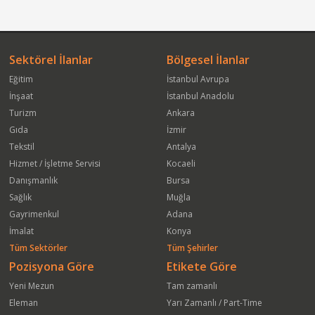
Sektörel İlanlar
Bölgesel İlanlar
Eğitim
İstanbul Avrupa
İnşaat
İstanbul Anadolu
Turizm
Ankara
Gıda
İzmir
Tekstil
Antalya
Hizmet / İşletme Servisi
Kocaeli
Danışmanlık
Bursa
Sağlık
Muğla
Gayrimenkul
Adana
İmalat
Konya
Tüm Sektörler
Tüm Şehirler
Pozisyona Göre
Etikete Göre
Yeni Mezun
Tam zamanlı
Eleman
Yarı Zamanlı / Part-Time