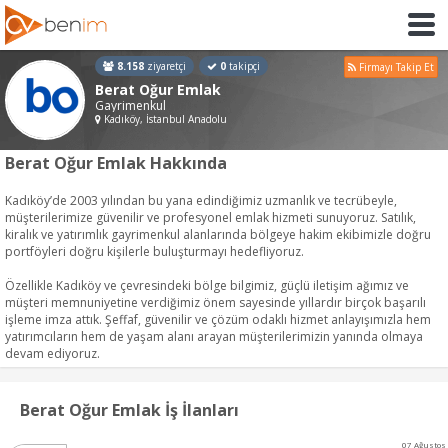
8.158
ziyaretçi
0
takipçi
Firmayı Takip Et
Berat Oğur Emlak
Gayrimenkul
Kadıköy, İstanbul Anadolu
Berat Oğur Emlak Hakkında
Kadıköy’de 2003 yılından bu yana edindiğimiz uzmanlık ve tecrübeyle,
müşterilerimize güvenilir ve profesyonel emlak hizmeti sunuyoruz. Satılık,
kiralık ve yatırımlık gayrimenkul alanlarında bölgeye hakim ekibimizle doğru
portföyleri doğru kişilerle buluşturmayı hedefliyoruz.
Özellikle Kadıköy ve çevresindeki bölge bilgimiz, güçlü iletişim ağımız ve
müşteri memnuniyetine verdiğimiz önem sayesinde yıllardır birçok başarılı
işleme imza attık. Şeffaf, güvenilir ve çözüm odaklı hizmet anlayışımızla hem
yatırımcıların hem de yaşam alanı arayan müşterilerimizin yanında olmaya
devam ediyoruz.
Berat Oğur Emlak İş İlanları
07 Ağustos