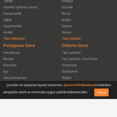
Tekstil
Antalya
Hizmet / İşletme Servisi
Kocaeli
Danışmanlık
Bursa
Sağlık
Muğla
Gayrimenkul
Adana
İmalat
Konya
Tüm Sektörler
Tüm Şehirler
Pozisyona Göre
Etikete Göre
Yeni Mezun
Tam zamanlı
Eleman
Yarı Zamanlı / Part-Time
Personel
Dönemsel
İşçi
Sözleşmeli
Satış Danışmanı
Stajyer
Öğrenci
Freelance
Çerezler ile toplanan kişisel verileriniz,
Çerez Politikamızda
belirtilen
Satış Elemanı
Yeni Mezun
amaçlarla sınırlı ve mevzuata uygun şekilde kullanılacaktır.
Kapat
Vasıfsız Eleman
Engelli
Serbest Meslek
Bugün
Satış Temsilcisi
Bu Haftanın
Tüm Pozisyonlar