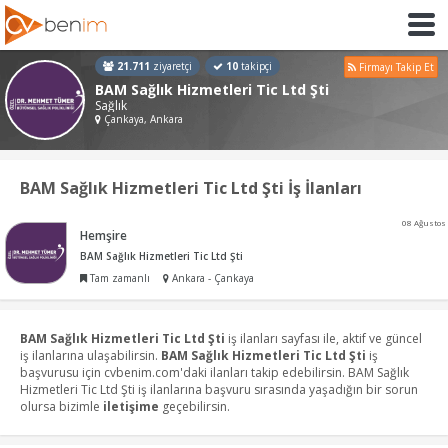
21.711
ziyaretçi
10
takipçi
Firmayı Takip Et
BAM Sağlık Hizmetleri Tic Ltd Şti
Sağlık
Çankaya, Ankara
BAM Sağlık Hizmetleri Tic Ltd Şti İş İlanları
08 Ağustos
Hemşire
BAM Sağlık Hizmetleri Tic Ltd Şti
Tam zamanlı
Ankara - Çankaya
BAM Sağlık Hizmetleri Tic Ltd Şti
iş ilanları sayfası ile, aktif ve güncel
iş ilanlarına ulaşabilirsin.
BAM Sağlık Hizmetleri Tic Ltd Şti
iş
başvurusu için cvbenim.com'daki ilanları takip edebilirsin. BAM Sağlık
Hizmetleri Tic Ltd Şti iş ilanlarına başvuru sırasında yaşadığın bir sorun
olursa bizimle
iletişime
geçebilirsin.