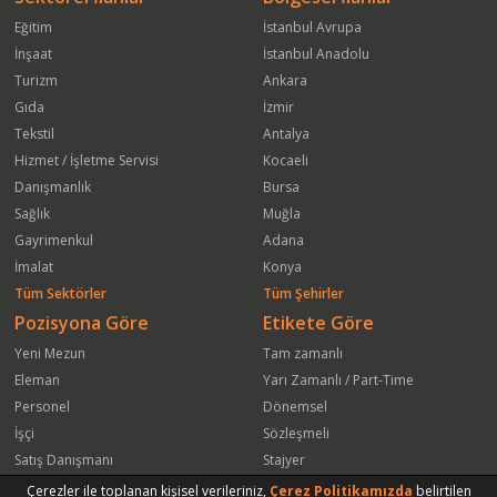
Eğitim
İstanbul Avrupa
İnşaat
İstanbul Anadolu
Turizm
Ankara
Gıda
İzmir
Tekstil
Antalya
Hizmet / İşletme Servisi
Kocaeli
Danışmanlık
Bursa
Sağlık
Muğla
Gayrimenkul
Adana
İmalat
Konya
Tüm Sektörler
Tüm Şehirler
Pozisyona Göre
Etikete Göre
Yeni Mezun
Tam zamanlı
Eleman
Yarı Zamanlı / Part-Time
Personel
Dönemsel
İşçi
Sözleşmeli
Satış Danışmanı
Stajyer
Öğrenci
Freelance
Çerezler ile toplanan kişisel verileriniz,
Çerez Politikamızda
belirtilen