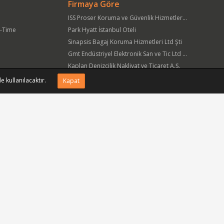
Firmaya Göre
ISS Proser Koruma ve Güvenlik Hizmetleri A.Ş.
t-Time
Park Hyatt İstanbul Oteli
Sinapsis Bagaj Koruma Hizmetleri Ltd Şti
Gmt Endüstriyel Elektronik San ve Tic Ltd Şti
Kaplan Denizcilik Nakliyat ve Ticaret A.Ş.
Yöre Süt Ürünleri Gıda ve İnşaat Pazarlama San Tic A.Ş.
e kullanılacaktır.
Kapat
APlus Hastane Otelcilik Hizmetleri A.Ş.
Acıbadem Sağlık Hizmetleri ve Ticaret A.Ş.
Fmc Metal Makina İmalat İnş San ve Tic Ltd Şti
Can Sanat Yayınları Yapım ve Dağıtım Tic ve San A.Ş.
Bizi sosyal medyada takip edin.
siniz.