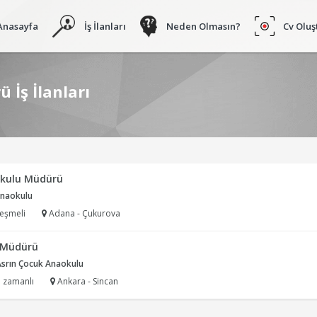
Anasayfa
İş İlanları
Neden Olmasın?
Cv Oluş
İş İlanları
kulu Müdürü
naokulu
eşmeli
Adana - Çukurova
 Müdürü
Asrın Çocuk Anaokulu
 zamanlı
Ankara - Sincan