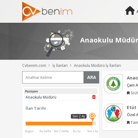
Anaokulu Müdürü 
Cvbenim.com
İş İlanları
Anaokulu Müdürü İş İlanları
ARA
Anao
Çam A
Pozisyon
Sözl
Anaokulu Müdürü
Etüt
İlan Tarihi
Özel 
Son 2 Ay
Tam
Bugün
Bu Hafta
Son 2 Hafta
Bu Ay
Son 2 Ay