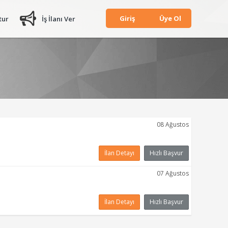
Giriş
Üye Ol
tur
İş İlanı Ver
08 Ağustos
İlan Detayı
Hızlı Başvur
07 Ağustos
İlan Detayı
Hızlı Başvur