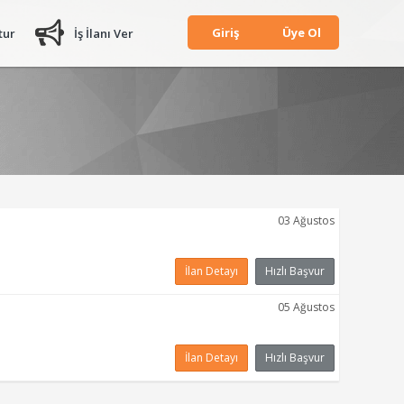
Giriş
Üye Ol
tur
İş İlanı Ver
03 Ağustos
İlan Detayı
Hızlı Başvur
05 Ağustos
İlan Detayı
Hızlı Başvur