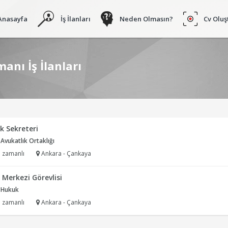
Anasayfa
İş İlanları
Neden Olmasın?
Cv Oluş
anı İş İlanları
k Sekreteri
Avukatlık Ortaklığı
 zamanlı
Ankara - Çankaya
 Merkezi Görevlisi
 Hukuk
 zamanlı
Ankara - Çankaya