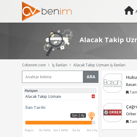
Alacak Takip Uzm
Cvbenim.com
İş İlanları
Alacak Takip Uzmanı İş İlanları
ARA
Huku
Basan 
Pozisyon
Tam
Alacak Takip Uzmanı
Çağrı
İlan Tarihi
Orber
Son 2 Ay
Tam
Bugün
Bu Hafta
Son 2 Hafta
Bu Ay
Son 2 Ay