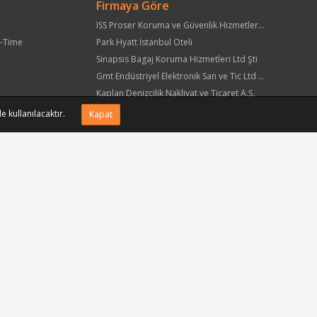
Firmaya Göre
ISS Proser Koruma ve Güvenlik Hizmetleri A.Ş.
t-Time
Park Hyatt İstanbul Oteli
Sinapsis Bagaj Koruma Hizmetleri Ltd Şti
Gmt Endüstriyel Elektronik San ve Tic Ltd Şti
Kaplan Denizcilik Nakliyat ve Ticaret A.Ş.
Yöre Süt Ürünleri Gıda ve İnşaat Pazarlama San Tic A.Ş.
e kullanılacaktır.
Kapat
APlus Hastane Otelcilik Hizmetleri A.Ş.
Acıbadem Sağlık Hizmetleri ve Ticaret A.Ş.
Fmc Metal Makina İmalat İnş San ve Tic Ltd Şti
Can Sanat Yayınları Yapım ve Dağıtım Tic ve San A.Ş.
Bizi sosyal medyada takip edin.
siniz.