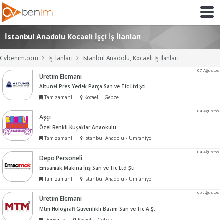
İstanbul Anadolu Kocaeli İşçi İş İlanları
Cvbenim.com
İş İlanları
İstanbul Anadolu, Kocaeli İş İlanları
07 Ağustos
Üretim Elemanı
Altunel Pres Yedek Parça San ve Tic Ltd Şti
Tam zamanlı
Kocaeli - Gebze
04 Ağustos
Aşçı
Özel Renkli Kuşaklar Anaokulu
Tam zamanlı
İstanbul Anadolu - Ümraniye
04 Ağustos
Depo Personeli
Emsamak Makina İnş San ve Tic Ltd Şti
Tam zamanlı
İstanbul Anadolu - Ümraniye
05 Ağustos
Üretim Elemanı
Mtm Holografi Güvenlikli Basım San ve Tic A.Ş.
Dönemsel
Kocaeli - Gebze