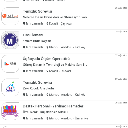
06 Ağustos
Temizlik Görevlisi
Nehirce İnsan Kaynakları ve Otomasyon San. Tic. Ltd. Şti.
Tam zamanlı
Kocaeli - Çayırova
04 Ağustos
Ofis Elemanı
Smmm Hıdır Daştan
Tam zamanlı
İstanbul Anadolu - Kadıköy
07 Ağustos
Üç Boyutlu Ölçüm Operatörü
Güneş Dinamik Teknoloji ve Makina San Tic Ltd Şti
Tam zamanlı
Kocaeli - Dilovası
07 Ağustos
Temizlik Görevlisi
Zeki Çocuk Anaokulu
Tam zamanlı
İstanbul Anadolu - Kadıköy
06 Ağustos
Destek Personeli (Yardımcı Hizmetler)
Özel Renkli Kuşaklar Anaokulu
Tam zamanlı
İstanbul Anadolu - Ümraniye
06 Ağustos