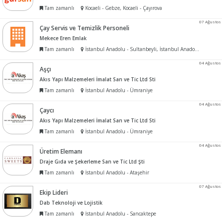
Tam zamanlı
Kocaeli - Gebze, Kocaeli - Çayırova
07 Ağustos
Çay Servis ve Temizlik Personeli
Mekece Eren Emlak
Tam zamanlı
İstanbul Anadolu - Sultanbeyli, İstanbul Anadolu - Sancaktepe, İstanbul Anadolu - Pendik
04 Ağustos
Aşçı
Akıs Yapı Malzemeleri İmalat San ve Tic Ltd Sti
Tam zamanlı
İstanbul Anadolu - Ümraniye
04 Ağustos
Çaycı
Akıs Yapı Malzemeleri İmalat San ve Tic Ltd Sti
Tam zamanlı
İstanbul Anadolu - Ümraniye
04 Ağustos
Üretim Elemanı
Draje Gıda ve Şekerleme San ve Tic Ltd Şti
Tam zamanlı
İstanbul Anadolu - Ataşehir
07 Ağustos
Ekip Lideri
Dab Teknoloji ve Lojistik
Tam zamanlı
İstanbul Anadolu - Sancaktepe