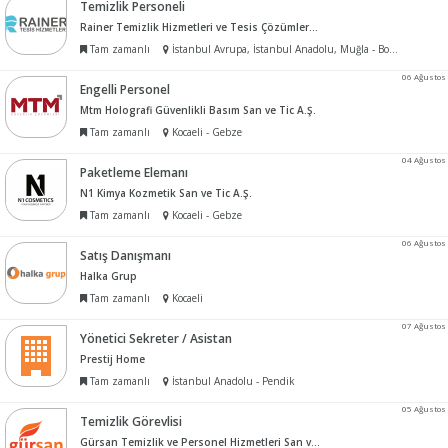
Temizlik Personeli
Rainer Temizlik Hizmetleri ve Tesis Çözümleri Ltd Şti
Tam zamanlı
İstanbul Avrupa, İstanbul Anadolu, Muğla - Bodrum
06 Ağustos
Engelli Personel
Mtm Holografi Güvenlikli Basım San ve Tic A.Ş.
Tam zamanlı
Kocaeli - Gebze
04 Ağustos
Paketleme Elemanı
N1 Kimya Kozmetik San ve Tic A.Ş.
Tam zamanlı
Kocaeli - Gebze
06 Ağustos
Satış Danışmanı
Halka Grup
Tam zamanlı
Kocaeli
07 Ağustos
Yönetici Sekreter / Asistan
Prestij Home
Tam zamanlı
İstanbul Anadolu - Pendik
05 Ağustos
Temizlik Görevlisi
Gürsan Temizlik ve Personel Hizmetleri San ve Tic A.ş