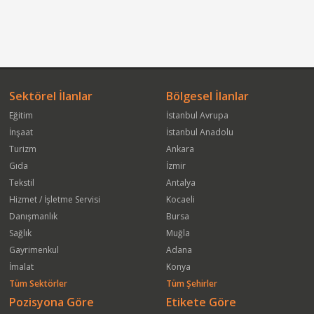
Sektörel İlanlar
Bölgesel İlanlar
Eğitim
İstanbul Avrupa
İnşaat
İstanbul Anadolu
Turizm
Ankara
Gıda
İzmir
Tekstil
Antalya
Hizmet / İşletme Servisi
Kocaeli
Danışmanlık
Bursa
Sağlık
Muğla
Gayrimenkul
Adana
İmalat
Konya
Tüm Sektörler
Tüm Şehirler
Pozisyona Göre
Etikete Göre